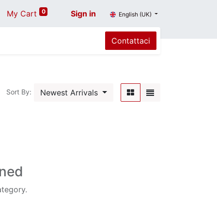
0
My Cart
Sign in
English (UK)
Contattaci
Newest Arrivals
Sort By:
ined
ategory.