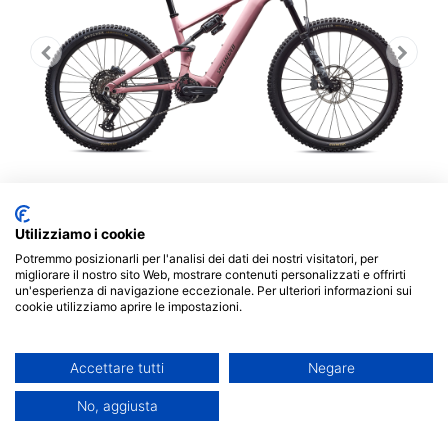
Utilizziamo i cookie
Potremmo posizionarli per l'analisi dei dati dei nostri visitatori, per
migliorare il nostro sito Web, mostrare contenuti personalizzati e offrirti
un'esperienza di navigazione eccezionale. Per ulteriori informazioni sui
Turbo Levo 4 Comp Alloy
cookie utilizziamo aprire le impostazioni.
Una
e‑MTB full‑power
con telaio in lega M5, che
integra l'intero sistema Turbo 4: motore, batteria,
Accettare tutti
Negare
sospensioni e SWAT storage – un concentrato di
No, aggiusta
tecnologia a un prezzo più accessibile rispetto al
carbonio.