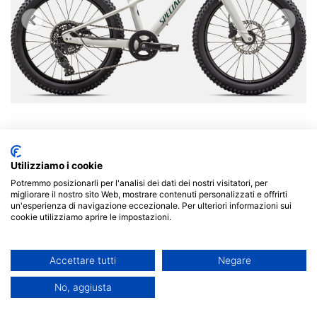
Utilizziamo i cookie
Potremmo posizionarli per l'analisi dei dati dei nostri visitatori, per
migliorare il nostro sito Web, mostrare contenuti personalizzati e offrirti
L'assenza della paura significa libertà. Pedalare senza
un'esperienza di navigazione eccezionale. Per ulteriori informazioni sui
timore richiede una bici in all'altezza
cookie utilizziamo aprire le impostazioni.
dell'immaginazione dei bambini. La Riprock è una
mountainbike per bimbi con tutte le caratteristiche
Accettare tutti
Negare
delle bici per adulti, come una geometria moderna,
pneumatici Ground Control, freni a disco idraulici e un
No, aggiusta
passaggio interno dei cavi. Con una trasmissione