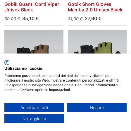
Gobik Guanti Corti Viper
Gobik Short Gloves
Unisex Black
Mamba 2.0 Unisex Black
35,10
€
27,90
€
39,00
€
31,00
€
Utilizziamo i cookie
Potremmo posizionarli per l'analisi dei dati dei nostri visitatori, per
migliorare il nostro sito Web, mostrare contenuti personalizzati e offrirti
un'esperienza di navigazione eccezionale. Per ulteriori informazioni sui
cookie utilizziamo aprire le impostazioni.
Gobik Short Gloves
Gobik Short Gloves
Mamba 2.0 Unisex Olive
Mamba 2.0 Unisex Toffee
Green
Accettare tutti
Negare
27,90
€
27,90
€
31,00
€
31,00
€
No, aggiusta