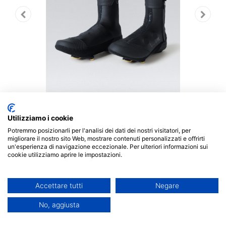
Utilizziamo i cookie
Potremmo posizionarli per l'analisi dei dati dei nostri visitatori, per
migliorare il nostro sito Web, mostrare contenuti personalizzati e offrirti
Protezione termica avanzata per i vostri piedi.
un'esperienza di navigazione eccezionale. Per ulteriori informazioni sui
Progettati per il ciclismo su strada per offrire le
cookie utilizziamo aprire le impostazioni.
massime prestazioni nelle condizioni più avverse. Sono
antivento e resistenti alla pioggia, per garantire che i
Accettare tutti
Negare
piedi rimangano caldi e asciutti indipendentemente
dalle condizioni atmosferiche. Il tessuto ultra elastico
No, aggiusta
garantisce una vestibilità perfetta e un'aerodinamica