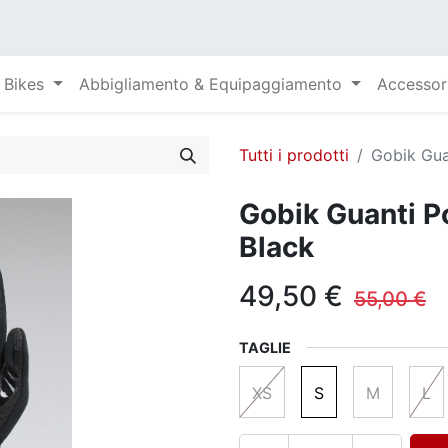
Bikes
Abbigliamento & Equipaggiamento
Accessor
Tutti i prodotti
Gobik Gua
Gobik Guanti P
Black
49,50
€
55,00
€
TAGLIE
XS
S
M
L