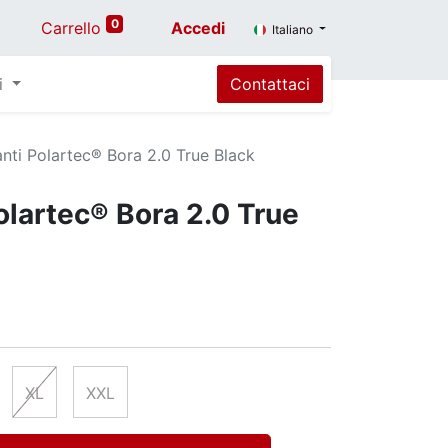
0
Carrello
Accedi
Italiano
i
Contattaci
nti Polartec® Bora 2.0 True Black
olartec® Bora 2.0 True
XL
XXL