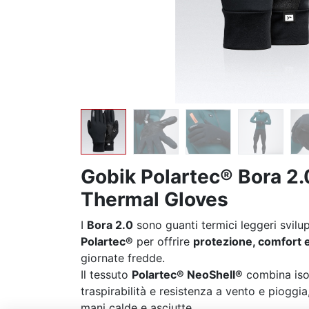
Gobik Polartec® Bora 2.0
Thermal Gloves
I
Bora 2.0
sono guanti termici leggeri svilu
Polartec®
per offrire
protezione, comfort e
giornate fredde.
Il tessuto
Polartec® NeoShell®
combina iso
traspirabilità e resistenza a vento e piogg
mani calde e asciutte.