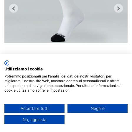
Utilizziamo i cookie
Potremmo posizionarli per l'analisi dei dati dei nostri visitatori, per
migliorare il nostro sito Web, mostrare contenuti personalizzati e offrirti
Calze molto leggere e fresche per ciclismo su strada
un'esperienza di navigazione eccezionale. Per ulteriori informazioni sui
con filato VapoRize™ Hydrogen.
cookie utilizziamo aprire le impostazioni.
La trama aperta sulla caviglia è piacevole anche
Accettare tutti
Negare
nelle giornate più calde.
Il filato VapoRize™ Hydrogen è molto leggero e
No, aggiusta
morbido a contatto con la pelle per ridurre la
frizione, oltre a veicolare l'umidità verso l'esterno.