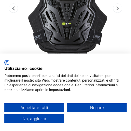
Utilizziamo i cookie
Potremmo posizionarli per l'analisi dei dati dei nostri visitatori, per
migliorare il nostro sito Web, mostrare contenuti personalizzati e offrirti
O'Neal SPLIT LITE Chest
un'esperienza di navigazione eccezionale. Per ulteriori informazioni sui
cookie utilizziamo aprire le impostazioni.
Protector black
109,99
€
Accettare tutti
Negare
No, aggiusta
Esaurito