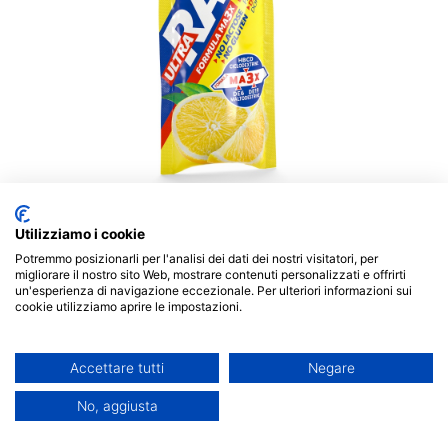
Utilizziamo i cookie
Potremmo posizionarli per l'analisi dei dati dei nostri visitatori, per
Carbo Sprint Ultra Race
è un
integratore
migliorare il nostro sito Web, mostrare contenuti personalizzati e offrirti
energetico
in gel isotonico formulato con MAX3 una
un'esperienza di navigazione eccezionale. Per ulteriori informazioni sui
cookie utilizziamo aprire le impostazioni.
miscela esclusiva a base di
maltodestrine e
ciclodestrine
che lo rendono un prodotto altamente
tecnico,
ideale per lo sportivo che ha bisogno di un
Accettare tutti
Negare
apporto energetico graduale e costante durante la
performance sportiva
No, aggiusta
. La sua composizione rende il
prodotto immediatamente disponibile per l'organismo