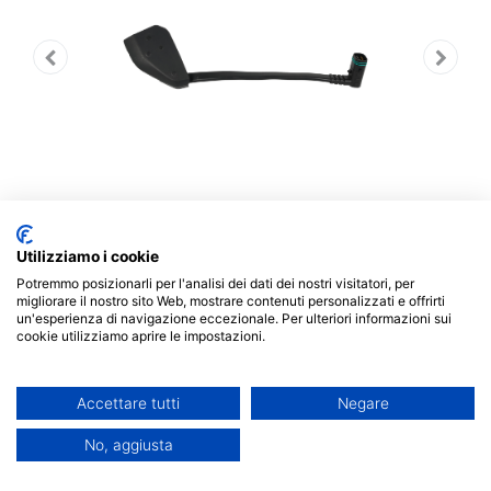
Utilizziamo i cookie
Potremmo posizionarli per l'analisi dei dati dei nostri visitatori, per
migliorare il nostro sito Web, mostrare contenuti personalizzati e offrirti
un'esperienza di navigazione eccezionale. Per ulteriori informazioni sui
ELE WIRING, LEVO (GEN.2),
cookie utilizziamo aprire le impostazioni.
MOTOR-BATTERY HARNESS,
Accettare tutti
Negare
150MM (CCH-Z899A-A00)
No, aggiusta
136,00
€