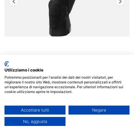
Utilizziamo i cookie
Potremmo posizionarli per l'analisi dei dati dei nostri visitatori, per
Le ginocchiere Atlas prevengono abrasioni e forniscono
migliorare il nostro sito Web, mostrare contenuti personalizzati e offrirti
un'esperienza di navigazione eccezionale. Per ulteriori informazioni sui
protezione dai piccoli impatti, pur essendo leggeri, flessibili
cookie utilizziamo aprire le impostazioni.
e poco ingombranti per il massimo comfort.
Accettare tutti
Negare
No, aggiusta
L'imbottitura sagomata con schiuma espansa assorbe gli
urti e fornisce una protezione efficace.