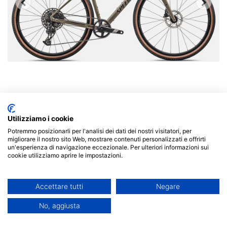
Utilizziamo i cookie
Per evadere sui sentieri in campagna, lontano dal
Potremmo posizionarli per l'analisi dei dati dei nostri visitatori, per
migliorare il nostro sito Web, mostrare contenuti personalizzati e offrirti
traffico e dalla gente, ma anche per andare a tutta
un'esperienza di navigazione eccezionale. Per ulteriori informazioni sui
nella tua gara gravel preferita, la Diverge è perfetta.
cookie utilizziamo aprire le impostazioni.
La gravel bike più veloce, capace e divertente che
abbiamo mai prodotta. E' scattante e agile sotto
Accettare tutti
Negare
sforzo, stabile e sicuro se il terreno si fa impegnativo.
Ha il dispositivo Future Shock 1,5, una geometria
No, aggiusta
gravel, e ampia luce per gli pneumatici. Tutto quello