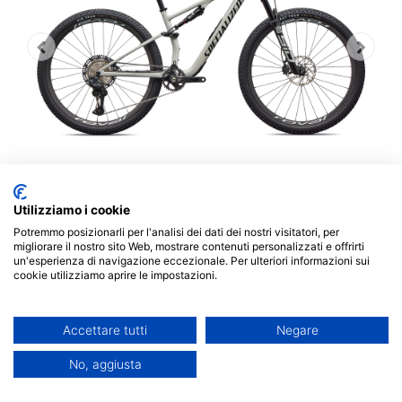
Utilizziamo i cookie
Potremmo posizionarli per l'analisi dei dati dei nostri visitatori, per
migliorare il nostro sito Web, mostrare contenuti personalizzati e offrirti
un'esperienza di navigazione eccezionale. Per ulteriori informazioni sui
Specialized Epic 8 Expert Di2
cookie utilizziamo aprire le impostazioni.
Gloss Dolomite Metallic /
Accettare tutti
Negare
Obsidian
No, aggiusta
7.299,00
€