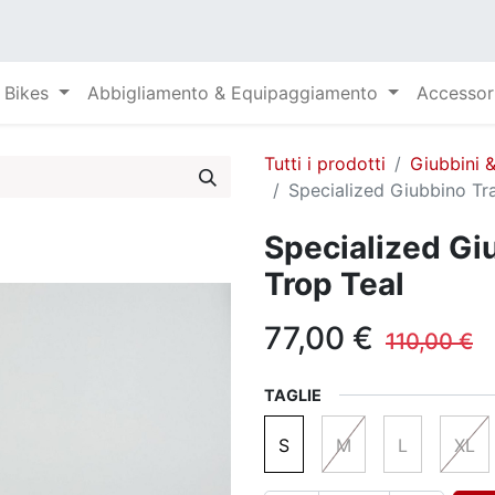
Bikes
Abbigliamento & Equipaggiamento
Accessor
Tutti i prodotti
Giubbini &
Specialized Giubbino Tr
Specialized Gi
Trop Teal
77,00
€
110,00
€
TAGLIE
S
M
L
XL