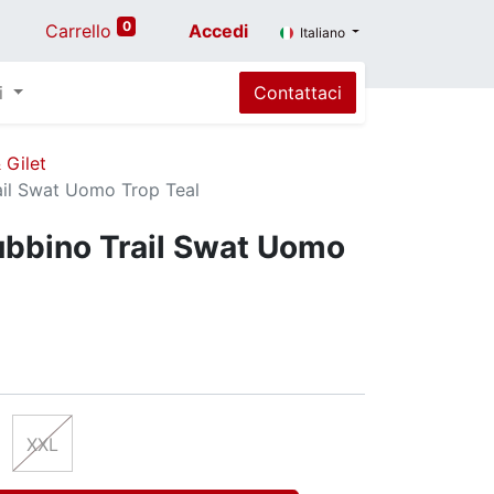
0
Carrello
Accedi
Italiano
i
Contattaci
 Gilet
ail Swat Uomo Trop Teal
ubbino Trail Swat Uomo
XXL