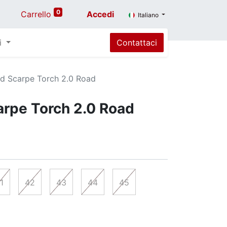
0
Carrello
Accedi
Italiano
i
Contattaci
ed Scarpe Torch 2.0 Road
arpe Torch 2.0 Road
1
42
43
44
45