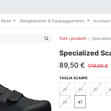
Bikes
Abbigliamento & Equipaggiamento
Accessor
Tutti i prodotti
Specializ
Specialized Sc
89,50
€
179,00
€
TAGLIA SCARPE
38
39
40
4
46
47